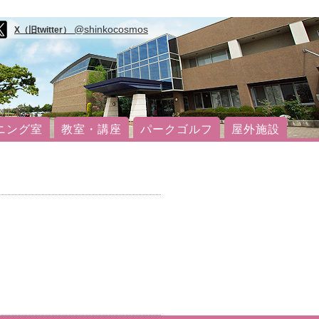
@shinkocosmos
X（旧twitter）
ニング室
教室・講座
パークゴルフ
屋外施設